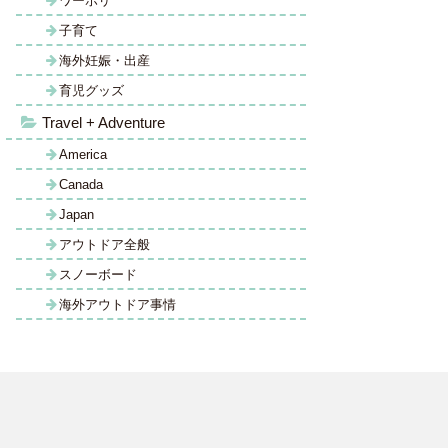
ワーホリ
子育て
海外妊娠・出産
育児グッズ
Travel + Adventure
America
Canada
Japan
アウトドア全般
スノーボード
海外アウトドア事情