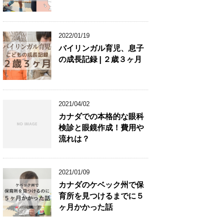
2022/01/19
バイリンガル育児、息子
の成長記録 | ２歳３ヶ月
2021/04/02
カナダでの本格的な眼科
検診と眼鏡作成！費用や
流れは？
2021/01/09
カナダのケベック州で保
育所を見つけるまでに５
ヶ月かかった話