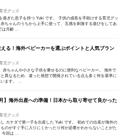
育児グッズ
過ぎた息子を持つ Yuki です。 子供の成長を手助けする育児グッ
。赤ちゃんのうちから上手に使って、五感を刺激する遊びをしてあ
では月齢 …
教える！海外ベビーカーを選ぶポイントと人気ブラン
育児グッズ
です。 赤ちゃんや小さな子供を乗せるのに便利なベビーカー。 海外で
本と異なるため、違った発想で開発されている点も多く何を基準に
います。 …
ヶ月】海外出産への準備！日本から取り寄せて良かった
育児グッズ
 カナダで第一子を出産した Yuki です。 初めての出産が海外の
なものがすぐ手に入りにくかったり何が必要かわからないことがた
 今回は …