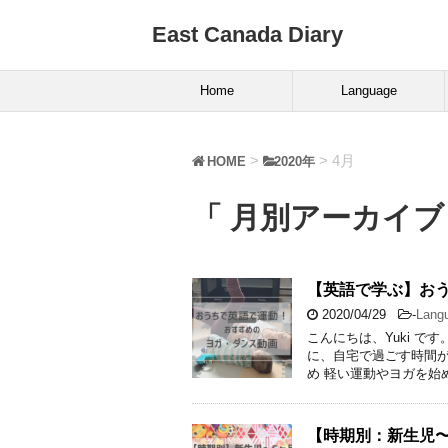
East Canada Diary
Home
Language
>
>
4月
HOME
2020年
「 月別アーカイブ：
【英語で学ぶ】お
2020/04/29
-
Lang
こんにちは、Yuki 
に、自宅で過ごす時間が
め 軽い運動やヨガを始
【時期別：新生児