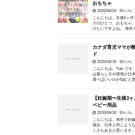
おもちゃ
2020/04/24
-
Life
,
こんにちは。生後6ヶ月を
ズのひとつ、おもちゃ
げたいですよね。 海外
カナダ育児ママが
ド
2020/04/18
-
Life
,
こんにちは。Yuki 
は暮らし方や環境が日
選べばいいのか悩むと思
【妊娠期〜生後3
ベビー用品
2020/04/10
-
Life
,
こんにちは。海外で妊娠し
場合、日本と同じよう
くさんあると思います。