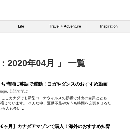
Life
Travel + Adventure
Inspiration
2020年04月 」 一覧
うち時間に英語で運動！ヨガやダンスのおすすめ動画
uage
,
英語で学ぶ
です。ここカナダでも新型コロナウィルスの影響で外出の自粛ととも
増えています。 そんな中、運動不足やおうち時間を充実させるた
める人も多い …
〜6ヶ月】カナダアマゾンで購入！海外のおすすめ知育