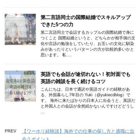
第二言語同士の国際結婚でスキルアップ
できた5つの力
第二言語同士で会話するカップルの国際結婚で身に
つくこと 国際結婚というと、どちらかが相手側の文
化や言語の勉強をしていたり、お互いの文化に馴染
みがあったりというパターンの方が比較的多いかと
思います。 私 …
英語でも会話が途切れない！初対面でも
英語の雑談を長く続けるコツ
こんにちは、日本で通訳や英語ガイドの経験があ
る、外国暮らし7年目の Yuki（@yukiecdblog）で
す。 海外に来たばかりの日本人に出会うと、英語だ
と外国人との会話が全然続かないんですけどどうし
…
PREV
【ワーホリ経験談】海外での仕事の探し方と適職に出
会うポイント