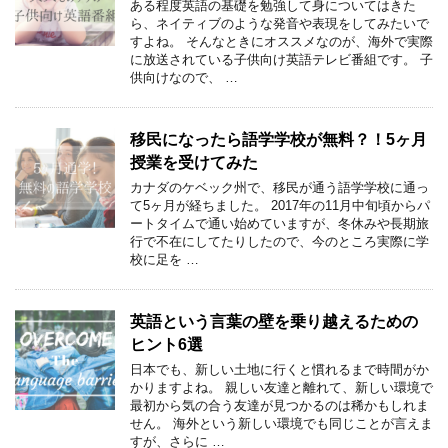
ある程度英語の基礎を勉強して身についてはきた
ら、ネイティブのような発音や表現をしてみたいで
すよね。 そんなときにオススメなのが、海外で実際
に放送されている子供向け英語テレビ番組です。 子
供向けなので、 …
移民になったら語学学校が無料？！5ヶ月
授業を受けてみた
カナダのケベック州で、移民が通う語学学校に通っ
て5ヶ月が経ちました。 2017年の11月中旬頃からパ
ートタイムで通い始めていますが、冬休みや長期旅
行で不在にしてたりしたので、今のところ実際に学
校に足を …
英語という言葉の壁を乗り越えるための
ヒント6選
日本でも、新しい土地に行くと慣れるまで時間がか
かりますよね。 親しい友達と離れて、新しい環境で
最初から気の合う友達が見つかるのは稀かもしれま
せん。 海外という新しい環境でも同じことが言えま
すが、さらに …